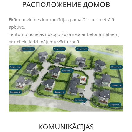
РАСПОЛОЖЕНИЕ ДОМОВ
Ēkām novietnes kompozīcijas pamatā ir perimetrālā
apbūve.
Teritoriju no ielas nožogo koka sēta ar betona stabiem,
ar nelielu iedziļinājumu vārtu zonā.
KOMUNIKĀCIJAS