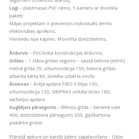
segumam izmantots skārds);
Logi
– plastmasas PVC rāmis, 5 kameru ar divstikla
paketi;
Mājas projektam ir pievienots individuāls termo
efektivitātes aprēķins;
Vienlaidu tipa kāpnes. Monolīta dzelzsbetons;
Ārdurvis
– PVC/koka konstrukcijas ārdurvis;
Grīdas
– 1 stāva grīdas segums – sausā betona (estrih)
melnā grīda 70, siltumizolācija 150, betona grīdas
atbalsta kārta 80, blietēta uzbērta smilts
Ārsienas
– Ārējā apdare FIBO 5 Mpa 100,
siltumizolācija 150, SIMPRAS silikāta bloks 180,
iekštelpu apdare.
Augšējais pārsegums
– Bēniņu grīda – beramā vate
400, dzelzsbetona pārsegums 200, ģipškartona
piekārtie griesti.
Plānotā apkure un karstā ūdens sagatavošana – Gāze.