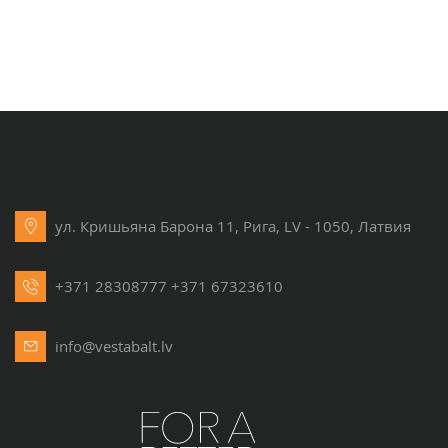
ул. Кришьяна Барона 11, Рига, LV - 1050, Латвия
+371 28308777
+371 67323610
info@vestabalt.lv