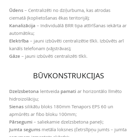
Ūdens
– Centralizēti no dziļurbuma, kas atrodas
ciematā (koplietošanas ēkas teritorijā);
Kanalizācija
– Individuālā BRR tipa attīrīšanas iekārta ar
automātiku;
Elektrība
– jauni izbūvēti centralizētie tīkli. Izbūvēts arī
kanāls telefonam (vājstrāvas);
Gāze
– jauni izbūvēti centralizēti tīkli.
BŪVKONSTRUKCIJAS
Dzelzsbetona
lentveida
pamati
ar horizontālo līmēto
hidroizolāciju;
Sienas
silikātu bloks 180mm Tenapors EPS 60 un
apmūrēts ar fibo bloku 100mm;
Pārsegumi
– saliekamie dzelzsbetona paneļi;
Jumta segums
metāla loksnes (četrslīpņu jumts – jumta