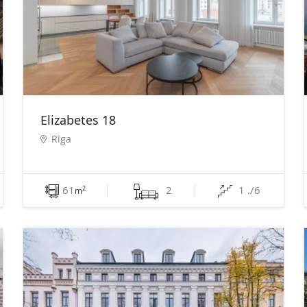
Elizabetes 18
Rīga
61
2
1 ./6
2
m