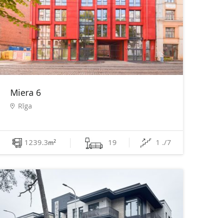
Miera 6
Rīga
1239.3
19
1 ./7
2
m