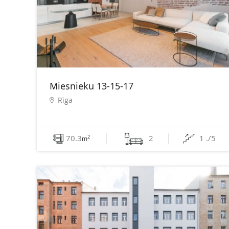
Miesnieku 13-15-17
Rīga
70.3
2
1 ./5
2
m