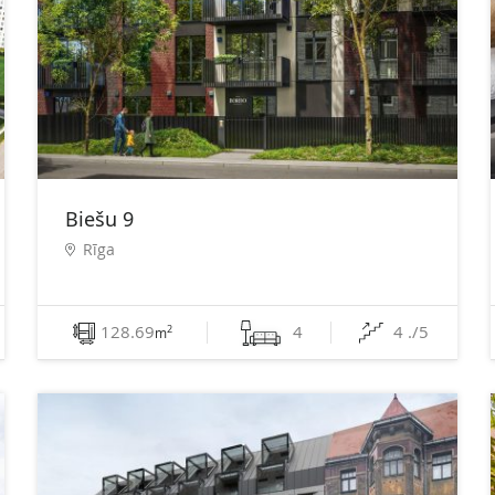
Biešu 9
Rīga
128.69
4
4 ./5
2
m