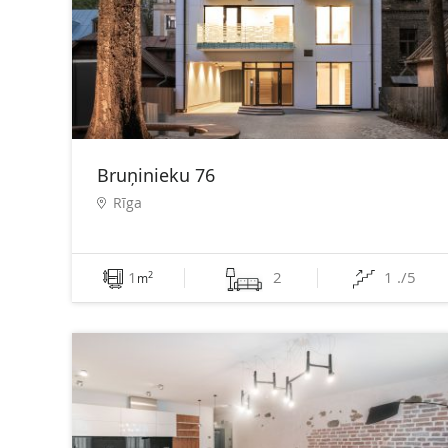
Bruņinieku 76
Rīga
1
2
1 ./5
2
m