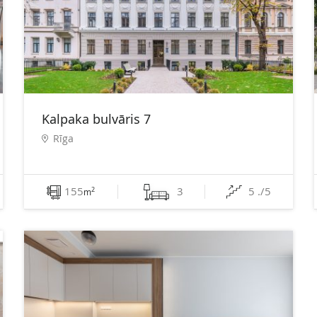
Kalpaka bulvāris 7
Rīga
155
3
5 ./5
2
m