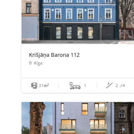
Krišjāņa Barona 112
Rīga
31
1
2 ./4
2
m