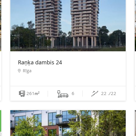
Raņķa dambis 24
Rīga
261
6
22 ./22
2
m