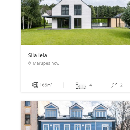
Sila iela
Mārupes nov.
165
4
2
2
m