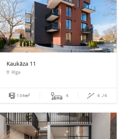
Kaukāza 11
Rīga
134
4
4 ./4
2
m