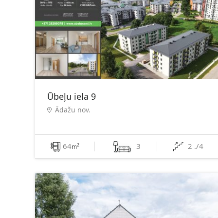
Ūbeļu iela 9
Ādažu nov.
64
3
2 ./4
2
m