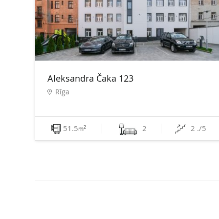
Aleksandra Čaka 123
Rīga
51.5
2
2 ./5
2
m