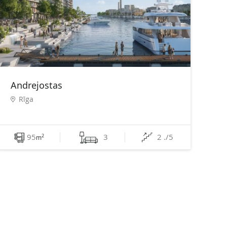
Andrejostas
Rīga
95
3
2 ./5
2
m