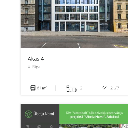
Akas 4
Rīga
61
2
2 ./7
2
m