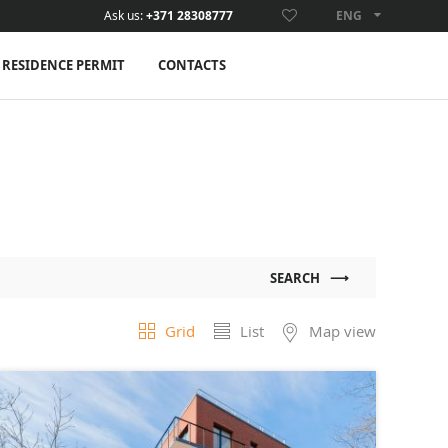
Ask us:
+371 28308777
ENG
ENG
RESIDENCE PERMIT
CONTACTS
SEARCH
Grid
List
Map view