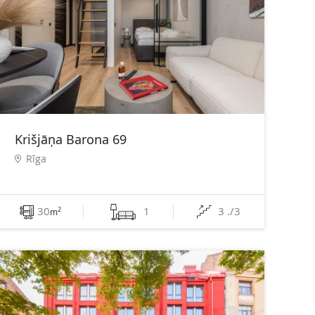
Krišjāņa Barona 69
Rīga
30
1
3 ./3
2
m