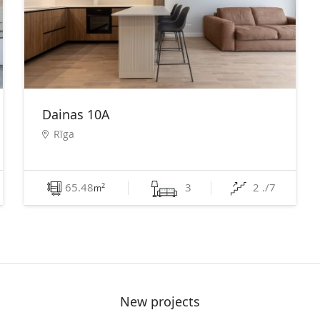
Dainas 10A
Rīga
65.48
3
2 ./7
2
m
New projects