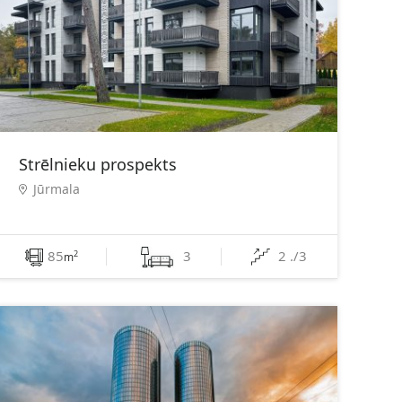
Strēlnieku prospekts
Jūrmala
85
3
2 ./3
2
m