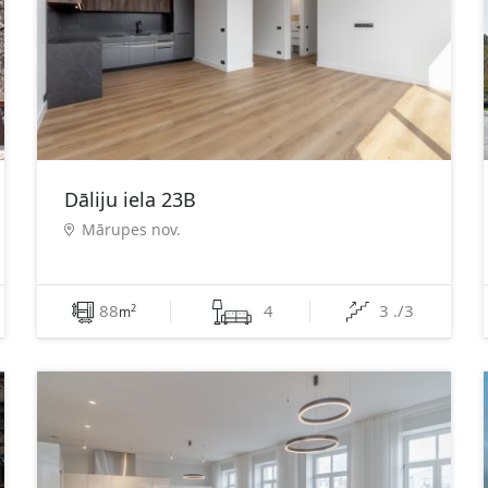
Dāliju iela 23B
Mārupes nov.
88
4
3 ./3
2
m