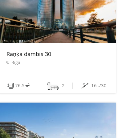
Raņķa dambis 30
Rīga
76.5
2
16 ./30
2
m