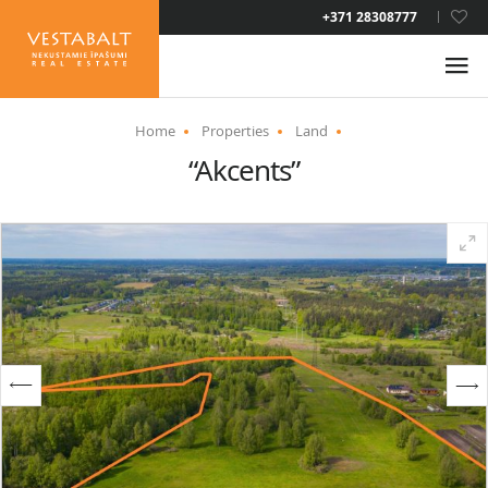
LAT
+371 28308777
RUS
ENG
Home
Properties
Land
“Akcents”
ABOUT US
NEWS
PROPERTIES
SERVICES
RESIDENCE PERMIT
CONTACTS