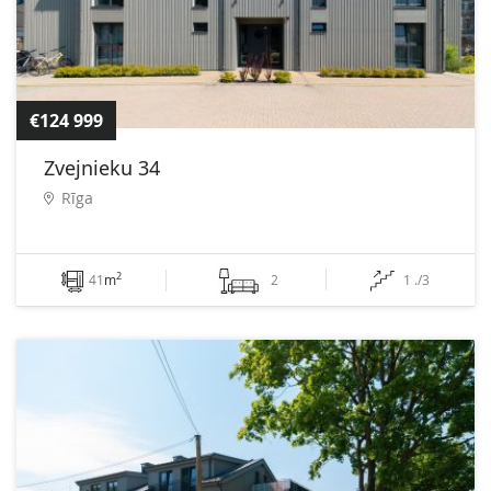
€124 999
Zvejnieku 34
Rīga
2
41
m
2
1 ./3