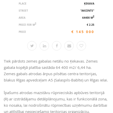
PLACE
ĶEKAVA
STREET
"AKCENTS"
2
AREA
64400 M
2
PRICE FOR M
€ 2.25
€ 145 000
PRICE
Tiek pārdots zemes gabalas netālu no Ķekavas. Zemes
gabala kopējā platība sastāda 64 400 m2/ 6,44 ha.
Zemes gabals atrodas ārpus pilsētas centra teritorijas,
blakus Rīgas apvedceļam A5 (Salaspils-Babīte) un Rīgas ielai.
Īpašums atrodas mazstāvu rūpnieciskās apbūves teritorijā
(R) ar izstrādājamu detālplānojumu, kas ir funkcionālā zona,
ko nosaka, lai nodrošinātu rūpniecības uzņēmumu darbībai
un attīstībai nepieciešamo teritorijas organizāciju,