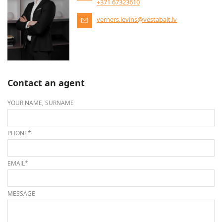
+371 67323610
verners.ievins@vestabalt.lv
Contact an agent
YOUR NAME, SURNAME
PHONE*
EMAIL*
MESSAGE