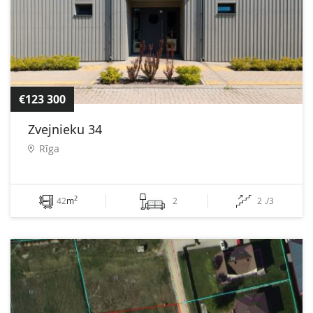
€123 300
Zvejnieku 34
Rīga
2
42
m
2
2 ./3