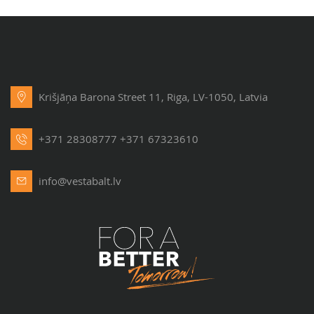
Krišjāņa Barona Street 11, Riga, LV-1050, Latvia
+371 28308777
+371 67323610
info@vestabalt.lv