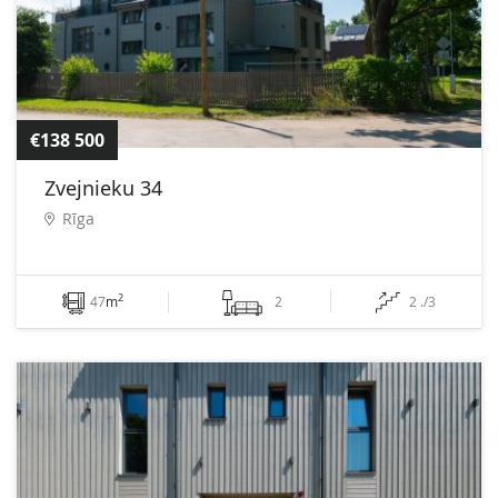
€138 500
Zvejnieku 34
Rīga
2
47
m
2
2 ./3