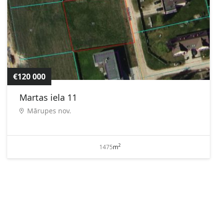
€120 000
Martas iela 11
Mārupes nov.
2
1475
m