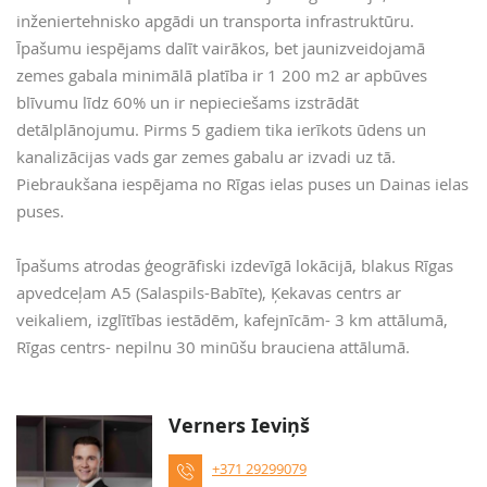
inženiertehnisko apgādi un transporta infrastruktūru.
Īpašumu iespējams dalīt vairākos, bet jaunizveidojamā
zemes gabala minimālā platība ir 1 200 m2 ar apbūves
blīvumu līdz 60% un ir nepieciešams izstrādāt
detālplānojumu. Pirms 5 gadiem tika ierīkots ūdens un
kanalizācijas vads gar zemes gabalu ar izvadi uz tā.
Piebraukšana iespējama no Rīgas ielas puses un Dainas ielas
puses.
Īpašums atrodas ģeogrāfiski izdevīgā lokācijā, blakus Rīgas
apvedceļam A5 (Salaspils-Babīte), Ķekavas centrs ar
veikaliem, izglītības iestādēm, kafejnīcām- 3 km attālumā,
Rīgas centrs- nepilnu 30 minūšu brauciena attālumā.
Verners Ieviņš
+371 29299079